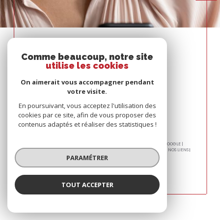
Espace
PROPRIÉTAIRE
Comme beaucoup, notre site
utilise les cookies
Se connecter
On aimerait vous accompagner pendant
votre visite.
En poursuivant, vous acceptez l'utilisation des
cookies par ce site, afin de vous proposer des
contenus adaptés et réaliser des statistiques !
© 2026 | TOUS DROITS RÉSERVÉS | TRADUCTION POWERED BY GOOGLE |
PLAN DU SITE
MENTIONS LÉGALES
NOS HONORAIRES
ADMIN
NOS LIENS
POLITIQUE RGPD
COOKIES
PARAMÉTRER
TOUT ACCEPTER