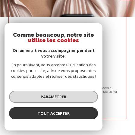
Espace
PROPRIÉTAIRE
Comme beaucoup, notre site
utilise les cookies
Se connecter
On aimerait vous accompagner pendant
votre visite.
En poursuivant, vous acceptez l'utilisation des
cookies par ce site, afin de vous proposer des
contenus adaptés et réaliser des statistiques !
© 2026 | TOUS DROITS RÉSERVÉS | TRADUCTION POWERED BY GOOGLE |
PLAN DU SITE
MENTIONS LÉGALES
NOS HONORAIRES
ADMIN
NOS LIENS
POLITIQUE RGPD
COOKIES
PARAMÉTRER
TOUT ACCEPTER