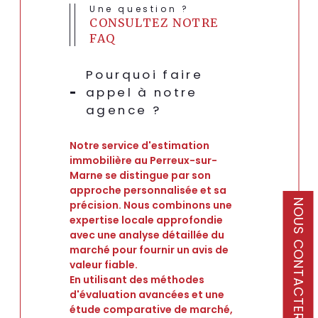
estimation en 4
Une question ?
Je souhaite une estimation pour
CONSULTEZ NOTRE
étapes
FAQ
vendre mon bien
Pourquoi faire
louer mon bien
1
2
3
4
appel à notre
agence ?
Je renseigne les informations de
Notre service d'estimation
mon bien
immobilière au Perreux-sur-
Marne se distingue par son
N°
approche personnalisée et sa
Type de bien *
NOUS CONTACTER
précision. Nous combinons une
Appartement
Maison
Sélectionnez le type de bien *
expertise locale approfondie
avec une analyse détaillée du
Li
marché pour fournir un avis de
Adresse du bien *
valeur fiable.
En utilisant des méthodes
d'évaluation avancées et une
étude comparative de marché,
Date de disponibilité *
Suivant