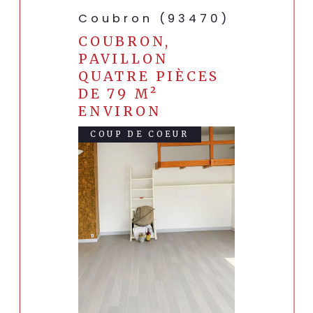
Politiques de Confidentialité
et es
Conditions
Coubron (93470)
d'utilisation
de Google s'appliquent.
COUBRON,
PAVILLON
QUATRE PIÈCES
DE 79 M²
ENVIRON
COUP DE COEUR