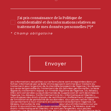
J'ai pris connaissance de la Politique de
confidentialité et des informations relatives au
traitement de mes données personnelles (*)*
* Champ obligatoire
Envoyer
Les informations recueillies sur ce formulaire sont enregistrées dans un
fichier informatisé par La Boite Immo agissant comme Sous-traitant du
traitement pour la gestion de la clientèle/prospects de l'Agence / du Réseau
qui reste Responsable du Traitement de vos Données personnelles. La base
légale du traitement repose sur l'intérêt légitime de l'Agence / du Réseau.
Elles sont conservées jusqu'à demande de suppression et sont destinées à
l'Agence / au Réseau. Conformément à la loi « informatique et libertés »,
vous disposez des droits d’accès, de rectification, d’effacement, d’opposition,
de limitation et de portabilité de vos données. Vous pouvez retirer votre
consentement à tout moment en contactant directement l’Agence / Le
Réseau. Consultez le site
https://cnil.fr/fr
pour plus d’informations sur vos
droits. Si vous estimez, après avoir contacté l'Agence / le Réseau, que vos
droits « Informatique et Libertés » ne sont pas respectés, vous pouvez
adresser une réclamation à la CNIL. Nous vous informons de l’existence de la