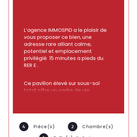
L’agence IMMOSPID a le plaisir de 
vous proposer ce bien, une 
adresse rare alliant calme, 
potentiel et emplacement 
privilégié  15 minutes a pieds du 
RER E .
Ce pavillon élevé sur sous-sol 
total offre un cadre de vie 
privilégié, calme et résidentiel, 
tout en restant à proximité 
immédiate des commodités et 
des transports.
Pièce(s)
Chambre(s)
4
2
Dès l’entrée, la maison révèle des 