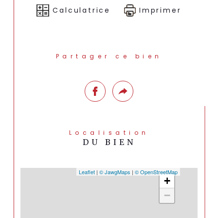
disponibles sur le site 
Géorisques : 
Calculatrice
Imprimer
www.georisques.gouv.fr
.
Partager ce bien
Localisation
DU BIEN
Leaflet
|
©
Jawg
Maps
|
© OpenStreetMap
+
−