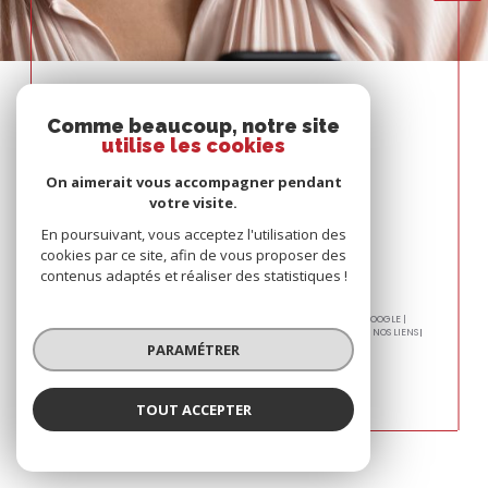
Espace
PROPRIÉTAIRE
Comme beaucoup, notre site
utilise les cookies
Se connecter
On aimerait vous accompagner pendant
votre visite.
En poursuivant, vous acceptez l'utilisation des
cookies par ce site, afin de vous proposer des
contenus adaptés et réaliser des statistiques !
© 2026 | TOUS DROITS RÉSERVÉS | TRADUCTION POWERED BY GOOGLE |
PLAN DU SITE
MENTIONS LÉGALES
NOS HONORAIRES
ADMIN
NOS LIENS
POLITIQUE RGPD
COOKIES
PARAMÉTRER
TOUT ACCEPTER