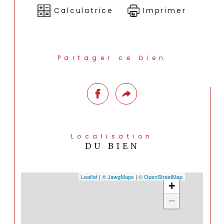
d?évolution.

Calculatrice
Imprimer
Un bien rare à fort potentiel, à découvrir 
sans tarder.

Partager ce bien
ACPimmo

Service Négociation

06 80 39 16 84

Localisation
DU BIEN
Leaflet
|
©
Jawg
Maps
|
© OpenStreetMap
+
−