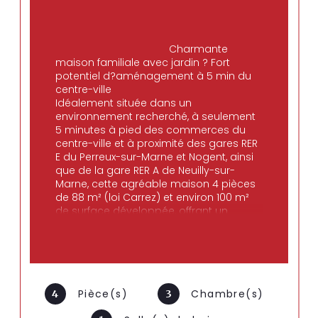
                                        Charmante 
maison familiale avec jardin ? Fort 
potentiel d?aménagement à 5 min du 
centre-ville

Idéalement située dans un 
environnement recherché, à seulement 
5 minutes à pied des commerces du 
centre-ville et à proximité des gares RER 
E du Perreux-sur-Marne et Nogent, ainsi 
que de la gare RER A de Neuilly-sur-
Marne, cette agréable maison 4 pièces 
de 88 m² (loi Carrez) et environ 100 m² 
de surface développée, offrant un 
cadre de vie à la fois pratique et évolutif.

Pièce(s)
Chambre(s)
4
3