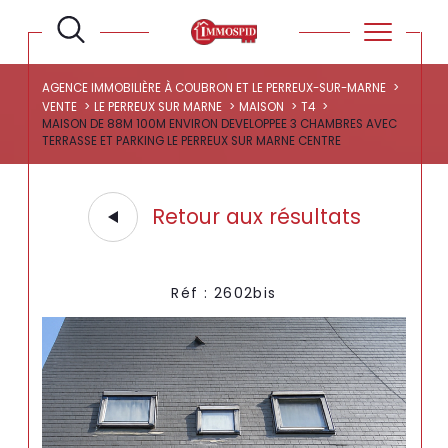
AGENCE IMMOBILIÈRE À COUBRON ET LE PERREUX-SUR-MARNE
VENTE
LE PERREUX SUR MARNE
MAISON
T4
MAISON DE 88M 100M ENVIRON DEVELOPPEE 3 CHAMBRES AVEC
TERRASSE ET PARKING LE PERREUX SUR MARNE CENTRE
Retour aux résultats
Réf : 2602bis